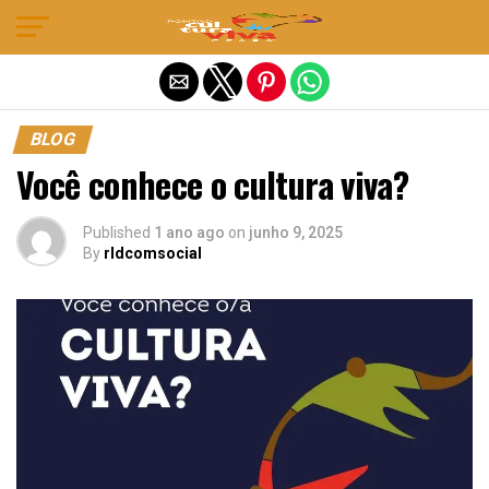
Sair da versão mobile
BLOG
Você conhece o cultura viva?
Published
1 ano ago
on
junho 9, 2025
By
rldcomsocial