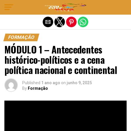
Sair da versão mobile
FORMAÇÃO
MÓDULO 1 – Antecedentes
histórico-políticos e a cena
política nacional e continental
Published
1 ano ago
on
junho 9, 2025
By
Formação