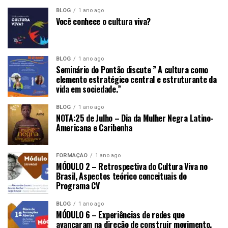
BLOG
1 ano ago
Você conhece o cultura viva?
BLOG
1 ano ago
Seminário do Pontão discute ” A cultura como
elemento estratégico central e estruturante da
vida em sociedade.”
BLOG
1 ano ago
NOTA:25 de Julho – Dia da Mulher Negra Latino-
Americana e Caribenha
FORMAÇÃO
1 ano ago
MÓDULO 2 – Retrospectiva do Cultura Viva no
Brasil, Aspectos teórico conceituais do
Programa CV
BLOG
1 ano ago
MÓDULO 6 – Experiências de redes que
avançaram na direção de construir movimento.