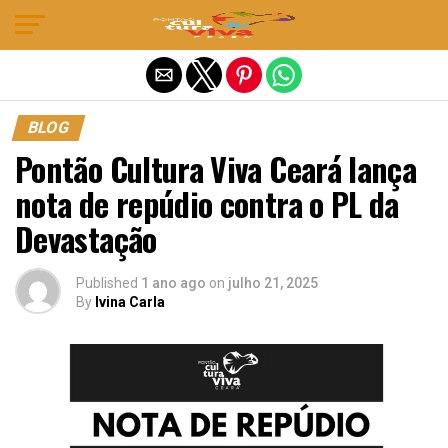
Sair da versão mobile
BLOG
Pontão Cultura Viva Ceará lança
nota de repúdio contra o PL da
Devastação
Published
1 ano ago
on
julho 21, 2025
By
Ivina Carla