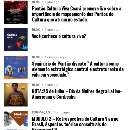
BLOG
1 ano ago
Pontão Cultura Viva Ceará promove live sobre a
importância do mapeamento dos Pontos de
Cultura que atuam no estado.
BLOG
1 ano ago
Você conhece o cultura viva?
BLOG
12 meses ago
Seminário do Pontão discute ” A cultura como
elemento estratégico central e estruturante da
vida em sociedade.”
BLOG
1 ano ago
NOTA:25 de Julho – Dia da Mulher Negra Latino-
Americana e Caribenha
FORMAÇÃO
1 ano ago
MÓDULO 2 – Retrospectiva do Cultura Viva no
Brasil, Aspectos teórico conceituais do
Programa CV